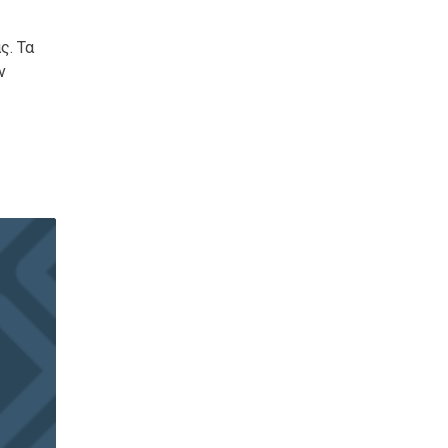
ς. Τα
ν