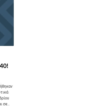
40!
ιήθηκαν
στικά
βρίου
 σε...