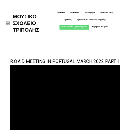
ΑΡΧΙΚΗ
Ταυτότητα
Λειτουργία
Ανακοινώσεις
ΜΟΥΣΙΚΟ
Δράσεις
Αμφιθέατρο «Κώστας Γαβράς»
ΣΧΟΛΕΙΟ
Ευρωπαϊκά Προγράμματα
Χορηγίες-Δωρεές
ΤΡΙΠΟΛΗΣ
R.O.A.D MEETING IN PORTUGAL MARCH 2022 PART 1